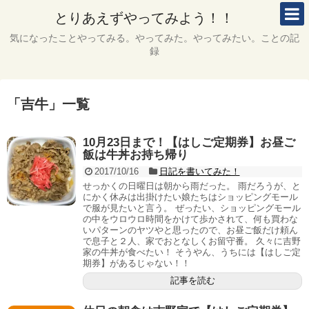
とりあえずやってみよう！！
気になったことやってみる。やってみた。やってみたい。ことの記
録
「
吉牛
」
一覧
10月23日まで！【はしご定期券】お昼ご
飯は牛丼お持ち帰り
2017/10/16
日記を書いてみた！
せっかくの日曜日は朝から雨だった。 雨だろうが、と
にかく休みは出掛けたい娘たちはショッピングモール
で服が見たいと言う。 ぜったい、ショッピングモール
の中をウロウロ時間をかけて歩かされて、何も買わな
いパターンのヤツやと思ったので、お昼ご飯だけ頼ん
で息子と２人、家でおとなしくお留守番。 久々に吉野
家の牛丼が食べたい！ そうやん、うちには【はしご定
期券】があるじゃない！！
記事を読む