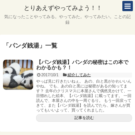
とりあえずやってみよう！！
気になったことやってみる。やってみた。やってみたい。ことの記
録
「
パンダ銭湯
」
一覧
【パンダ銭湯】パンダの秘密はこの本で
わかるかも？！
2017/10/1
紹介してみた
やっぱ見に行きたいねぇ。 あの、白と黒がかわいいん
やね。 でも、あの白と黒には秘密があるの知ってま
す？ 去年のクリスマスに本屋さんで偶然見かけて、一
目惚れした絵本、【パンダ銭湯】に載ってます。 一回
読んで、本屋さんの中を一周ぐるり。 もう一回戻って
きて、また【パンダ銭湯】を読んでたら、嫁さんが買
ってもいいよって、買ってくれました。
記事を読む