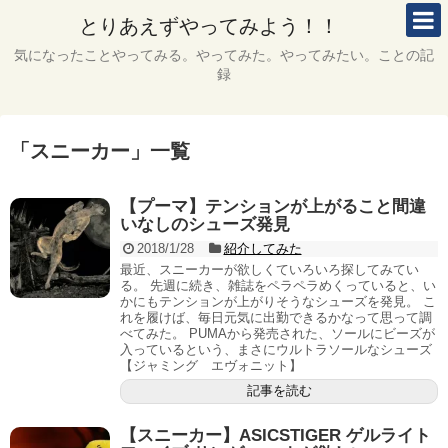
とりあえずやってみよう！！
気になったことやってみる。やってみた。やってみたい。ことの記
録
「
スニーカー
」
一覧
【プーマ】テンションが上がること間違
いなしのシューズ発見
2018/1/28
紹介してみた
最近、スニーカーが欲しくていろいろ探してみてい
る。 先週に続き、雑誌をペラペラめくっていると、い
かにもテンションが上がりそうなシューズを発見。 こ
れを履けば、毎日元気に出勤できるかなって思って調
べてみた。 PUMAから発売された、ソールにビーズが
入っているという、まさにウルトラソールなシューズ
【ジャミング エヴォニット】
記事を読む
【スニーカー】ASICSTIGER ゲルライト